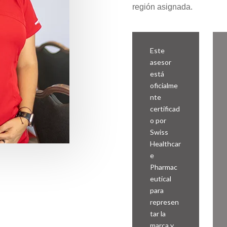
región asignada.
Este
asesor
está
oficialme
nte
certificad
o por
Swiss
Healthcar
e
Pharmac
eutical
para
represen
tar la
marca y