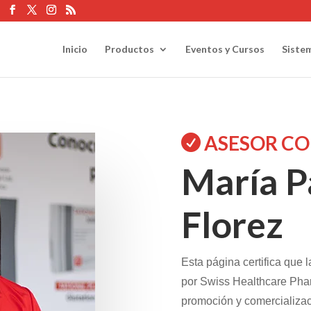
Inicio
Productos
Eventos y Cursos
Siste
ASESOR CO

María P
Florez
Esta página certifica que l
por Swiss Healthcare Phar
promoción y comercializac