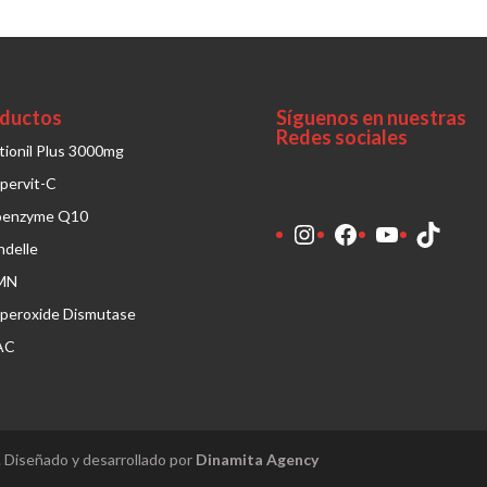
ductos
Síguenos en nuestras
Redes sociales
tionil Plus 3000mg
pervit-C
oenzyme Q10
Instagram
Facebook
YouTube
TikTo
ndelle
MN
peroxide Dismutase
AC
 Diseñado y desarrollado por
Dinamita Agency