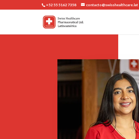
+52 55 5162 7358
contacto@swisshealthcare.lat