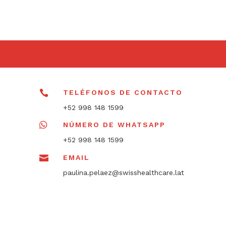

TELÉFONOS DE CONTACTO
+52 998 148 1599

NÚMERO DE WHATSAPP
+52 998 148 1599

EMAIL
paulina.pelaez@swisshealthcare.lat