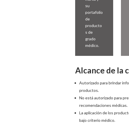
su
portafolio
de
producto
s de
grado
médico.
Alcance de la c
Autorizado para brindar inf
productos.
No está autorizado para presc
recomendaciones médicas.
La aplicación de los produc
bajo criterio médico.