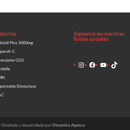
ductos
Síguenos en nuestras
Redes sociales
tionil Plus 3000mg
pervit-C
oenzyme Q10
Instagram
Facebook
YouTube
TikTo
ndelle
MN
peroxide Dismutase
AC
 Diseñado y desarrollado por
Dinamita Agency