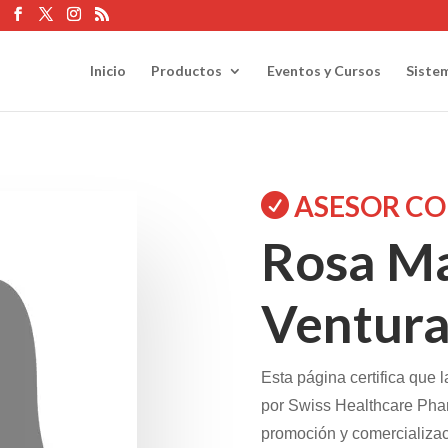
Inicio
Productos
Eventos y Cursos
Siste
ASESOR CO

Rosa Ma
Ventur
Esta página certifica que l
por Swiss Healthcare Phar
promoción y comercializac