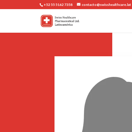
+52 55 5162 7358
contacto@swisshealthcare.lat