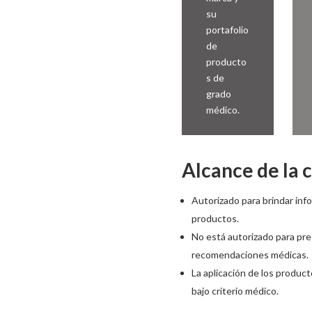
su
portafolio
de
producto
s de
grado
médico.
Alcance de la c
Autorizado para brindar inf
productos.
No está autorizado para presc
recomendaciones médicas.
La aplicación de los produc
bajo criterio médico.