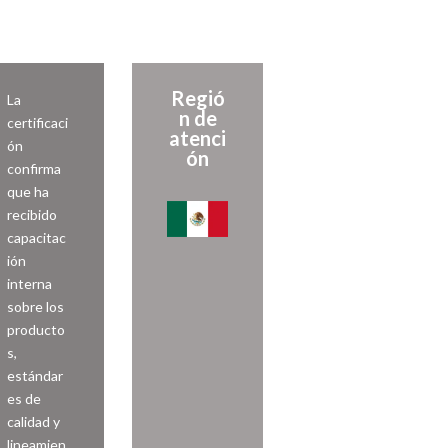
Regió
La
n de
certificaci
atenci
ón
ón
confirma
que ha
recibido
capacitac
ión
interna
sobre los
producto
s,
estándar
es de
calidad y
lineamien