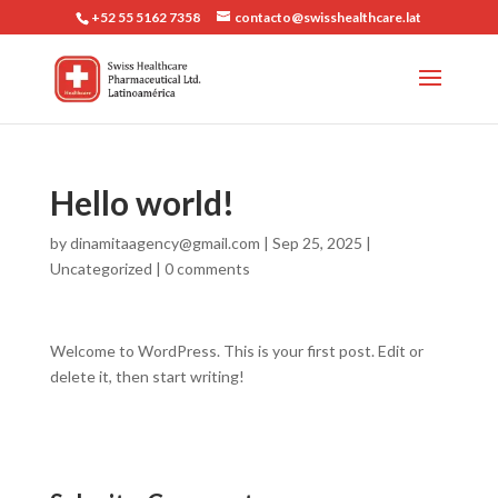
+52 55 5162 7358
contacto@swisshealthcare.lat
Hello world!
by
dinamitaagency@gmail.com
|
Sep 25, 2025
|
Uncategorized
|
0 comments
Welcome to WordPress. This is your first post. Edit or
delete it, then start writing!