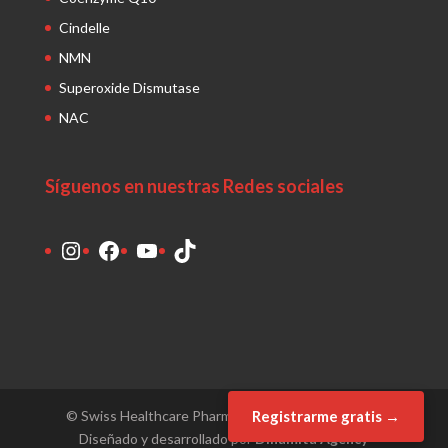
Cindelle
NMN
Superoxide Dismutase
NAC
Síguenos en nuestras Redes sociales
Instagram
Facebook
YouTube
TikTok
© Swiss Healthcare Pharmaceutical Latinoamérica.
Registrarme gratis →
Diseñado y desarrollado por
Dinamita Agency